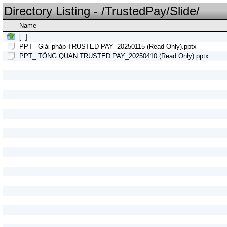
Directory Listing - /TrustedPay/Slide/
Name
[..]
PPT_ Giải pháp TRUSTED PAY_20250115 (Read Only).pptx
PPT_ TỔNG QUAN TRUSTED PAY_20250410 (Read Only).pptx
i
i
i
i
i
i
i
i
i
i
i
i
i
i
i
i
i